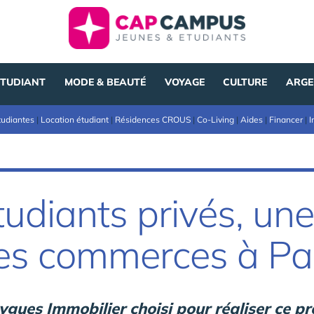
ÉTUDIANT
MODE & BEAUTÉ
VOYAGE
CULTURE
ARGE
tudiantes
|
Location étudiant
|
Résidences CROUS
|
Co-Living
|
Aides
|
Financer
|
I
udiants privés, une
 des commerces à Pa
gues Immobilier choisi pour réaliser ce 