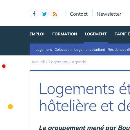
Panneau de gestion des cookies
Contact
Newsletter
EMPLOI
FORMATION
LOGEMENT
TARIF 
Logement
|
Colocation
|
Logement étudiant
|
Résidences é
Accueil
»
Logement
»
Agenda
Logements ét
hôtelière et
Le groupement mené par Bouy