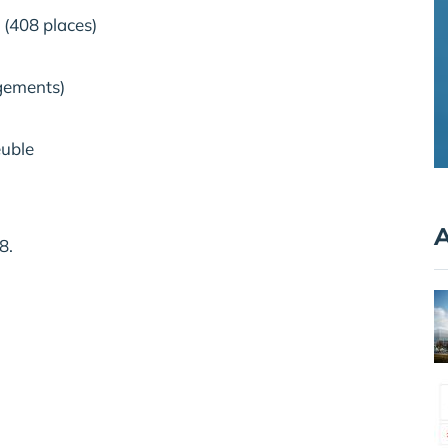
 (408 places)
ogements)
euble
A
8.