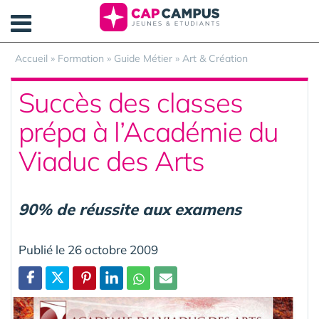
Panneau de gestion des cookies
Accueil
»
Formation
»
Guide Métier
»
Art & Création
Succès des classes
prépa à l’Académie du
Viaduc des Arts
90% de réussite aux examens
Publié le 26 octobre 2009
Partager