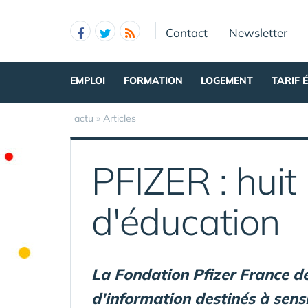
Panneau de gestion des cookies
Contact
Newsletter
EMPLOI
FORMATION
LOGEMENT
TARIF 
actu
»
Articles
PFIZER : hui
d'éducation
La Fondation Pfizer France d
d'information destinés à sensib