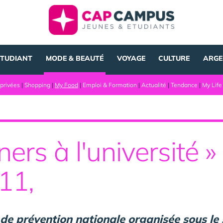
ÉTUDIANT
MODE & BEAUTÉ
VOYAGE
CULTURE
ARGE
privées
|
Shopping
|
My Food
|
Emploi & Formation
|
Actualité
|
Tendance
|
My Life
ners à l'université 
11,
e prévention nationale organisée sous le s