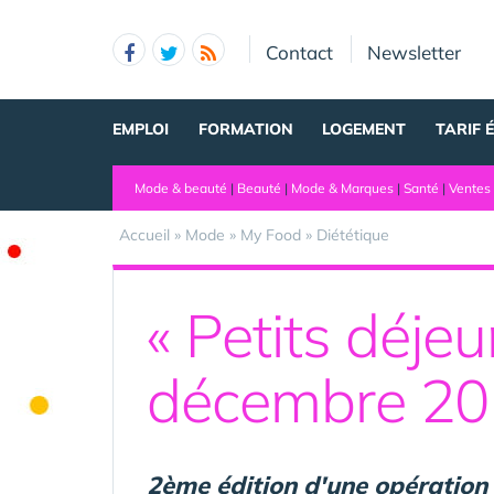
Panneau de gestion des cookies
Contact
Newsletter
EMPLOI
FORMATION
LOGEMENT
TARIF 
Mode & beauté
|
Beauté
|
Mode & Marques
|
Santé
|
Ventes 
Accueil
»
Mode
»
My Food
»
Diététique
« Petits déjeu
décembre 20
2ème édition d'une opération d