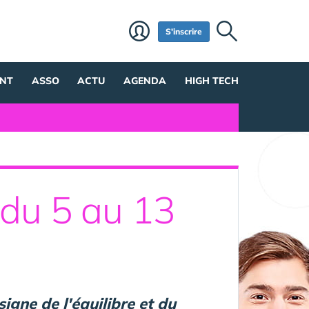
S'inscrire
NT
ASSO
ACTU
AGENDA
HIGH TECH
» du 5 au 13
igne de l'équilibre et du