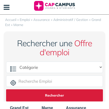
Panneau de gestion des cookies
Accueil
»
Emploi
»
Assurance
»
Administratif / Gestion
»
Grand
Est
»
Marne
Rechercher une
Offre
d'emploi
Rechercher
Grand Est
Marne
Assurance