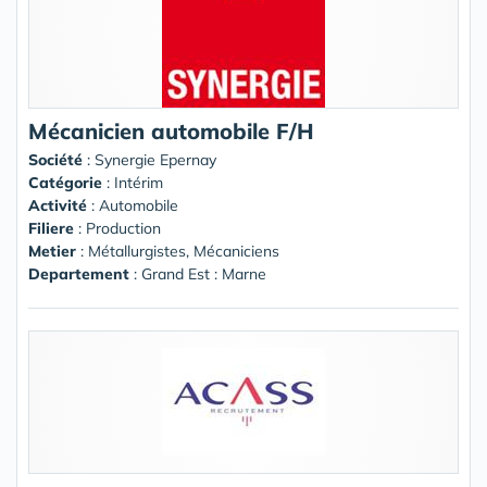
Mécanicien automobile F/H
Société
:
Synergie Epernay
Catégorie
: Intérim
Activité
: Automobile
Filiere
: Production
Metier
: Métallurgistes, Mécaniciens
Departement
: Grand Est : Marne