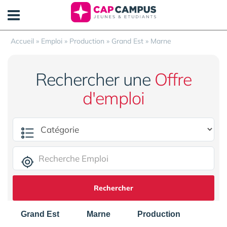
Panneau de gestion des cookies
Accueil
»
Emploi
»
Production
»
Grand Est
»
Marne
Rechercher une
Offre
d'emploi
Rechercher
Grand Est
Marne
Production