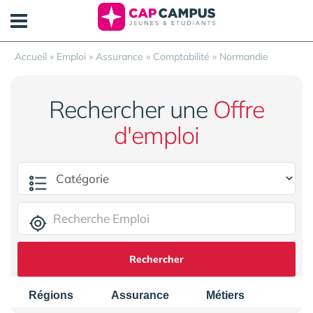
Panneau de gestion des cookies
Accueil
»
Emploi
»
Assurance
»
Comptabilité
»
Normandie
Rechercher une
Offre
d'emploi
Rechercher
Régions
Assurance
Métiers