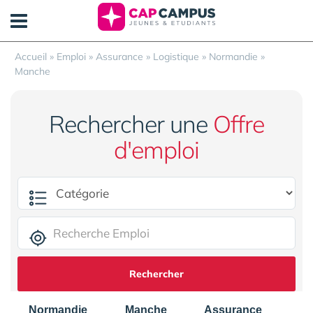
Panneau de gestion des cookies
Accueil
»
Emploi
»
Assurance
»
Logistique
»
Normandie
»
Manche
Rechercher une
Offre
d'emploi
Rechercher
Normandie
Manche
Assurance