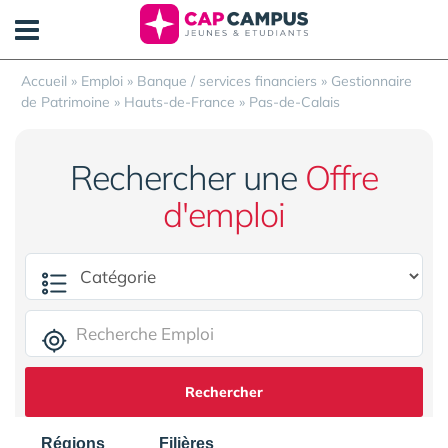
Panneau de gestion des cookies
Accueil
»
Emploi
»
Banque / services financiers
»
Gestionnaire
de Patrimoine
»
Hauts-de-France
»
Pas-de-Calais
Rechercher une
Offre
d'emploi
Rechercher
Régions
Filières