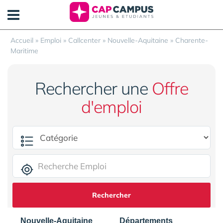
Panneau de gestion des cookies
Accueil
»
Emploi
»
Callcenter
»
Nouvelle-Aquitaine
»
Charente-
Maritime
Rechercher une
Offre
d'emploi
Rechercher
Nouvelle-Aquitaine
Départements