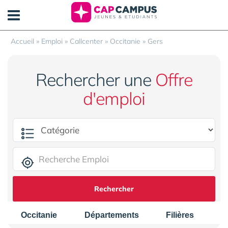
Panneau de gestion des cookies
Accueil
»
Emploi
»
Callcenter
»
Occitanie
»
Gers
Rechercher une
Offre
d'emploi
Rechercher
Occitanie
Départements
Filières