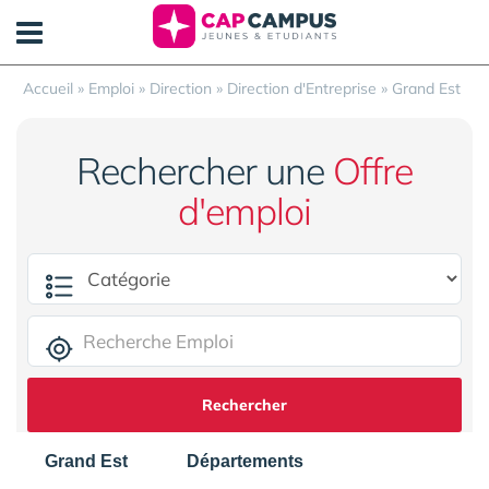
Panneau de gestion des cookies
Accueil
»
Emploi
»
Direction
»
Direction d'Entreprise
»
Grand Est
Rechercher une
Offre
d'emploi
Rechercher
Grand Est
Départements