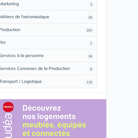
Marketing
3
Métiers de l'aéronautique
25
Production
201
RH
1
Services à la personne
34
Services Connexes de la Production
6
Transport / Logistique
115