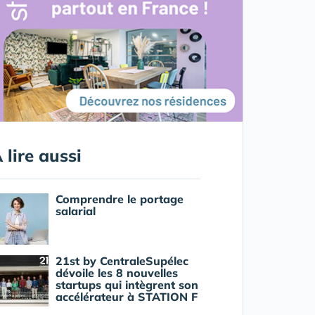
 lire aussi
Comprendre le portage
salarial
21st by CentraleSupélec
dévoile les 8 nouvelles
startups qui intègrent son
accélérateur à STATION F