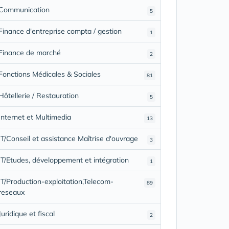
Communication
5
Finance d'entreprise compta / gestion
1
Finance de marché
2
Fonctions Médicales & Sociales
81
Hôtellerie / Restauration
5
Internet et Multimedia
13
IT/Conseil et assistance Maîtrise d'ouvrage
3
IT/Etudes, développement et intégration
1
IT/Production-exploitation,Telecom-
89
reseaux
Juridique et fiscal
2