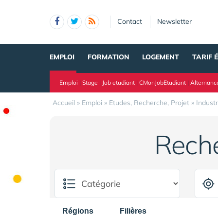
Panneau de gestion des cookies
Contact
Newsletter
EMPLOI
FORMATION
LOGEMENT
TARIF 
Emploi
|
Stage
|
Job etudiant
|
CMonJobEtudiant
|
Alternanc
Accueil
»
Emploi
»
Etudes, Recherche, Projet
»
Industr
Rech
Régions
Filières