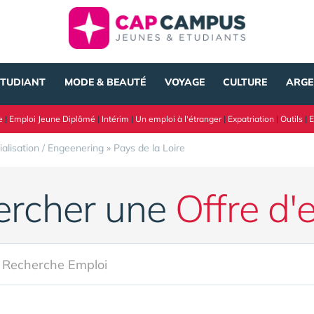
ÉTUDIANT
MODE & BEAUTÉ
VOYAGE
CULTURE
ARGE
e
|
Emploi Jeune Diplômé
|
Intérim
|
Un emploi à l'étranger
|
Expatriation
|
Outils
|
E
ialisation / Engeenering
»
Pays de la Loire
ercher une
Offre d'