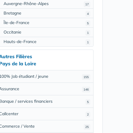
Auvergne-Rhône-Alpes
17
Bretagne
4
Île-de-France
5
Occitanie
1
Hauts-de-France
1
Autres Filières
Pays de la Loire
100% Job étudiant / jeune
155
Assurance
146
Banque / services financiers
5
Callcenter
2
Commerce / Vente
25