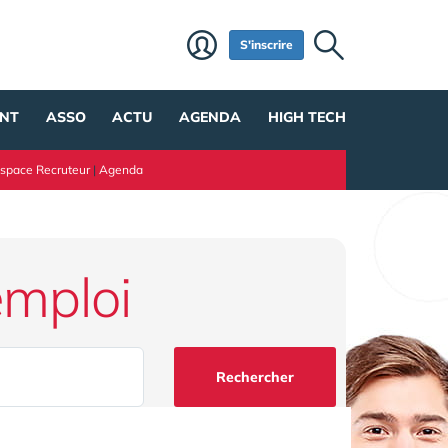
S'inscrire
NT
ASSO
ACTU
AGENDA
HIGH TECH
space Recruteur
|
Agenda
emploi
Rechercher