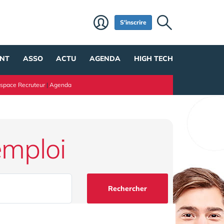
S'inscrire
NT
ASSO
ACTU
AGENDA
HIGH TECH
space Recruteur
|
Agenda
emploi
Rechercher