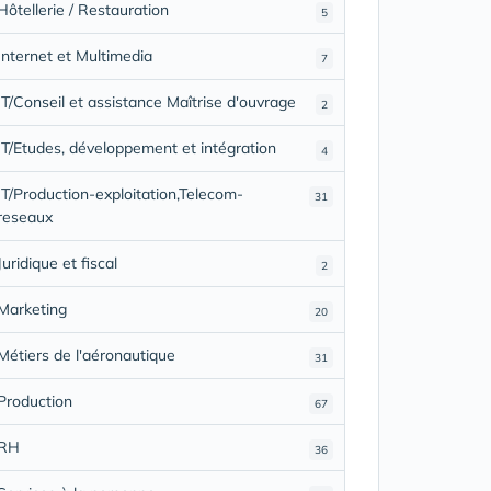
Hôtellerie / Restauration
5
Internet et Multimedia
7
IT/Conseil et assistance Maîtrise d'ouvrage
2
IT/Etudes, développement et intégration
4
IT/Production-exploitation,Telecom-
31
reseaux
Juridique et fiscal
2
Marketing
20
Métiers de l'aéronautique
31
Production
67
RH
36