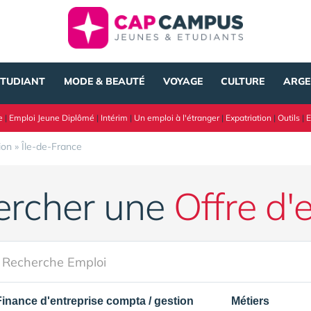
ÉTUDIANT
MODE & BEAUTÉ
VOYAGE
CULTURE
ARGE
e
|
Emploi Jeune Diplômé
|
Intérim
|
Un emploi à l'étranger
|
Expatriation
|
Outils
|
E
ion
»
Île-de-France
ercher une
Offre d'
Finance d'entreprise compta / gestion
Métiers