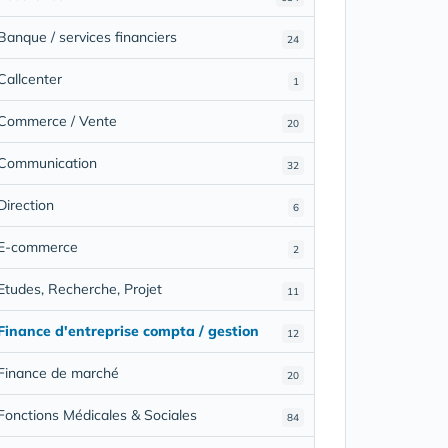
Banque / services financiers
24
Callcenter
1
Commerce / Vente
20
Communication
32
Direction
6
E-commerce
2
Etudes, Recherche, Projet
11
Finance d'entreprise compta / gestion
12
Finance de marché
20
Fonctions Médicales & Sociales
84