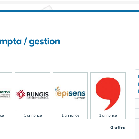
ompta / gestion
ce
1 annonce
1 annonce
1 annonce
0 offre