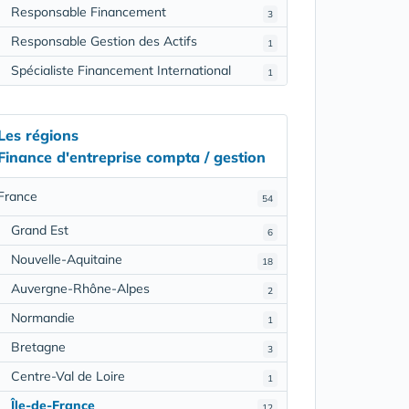
Responsable Financement
3
Responsable Gestion des Actifs
1
Spécialiste Financement International
1
Les régions
Finance d'entreprise compta / gestion
France
54
Grand Est
6
Nouvelle-Aquitaine
18
Auvergne-Rhône-Alpes
2
Normandie
1
Bretagne
3
Centre-Val de Loire
1
Île-de-France
12