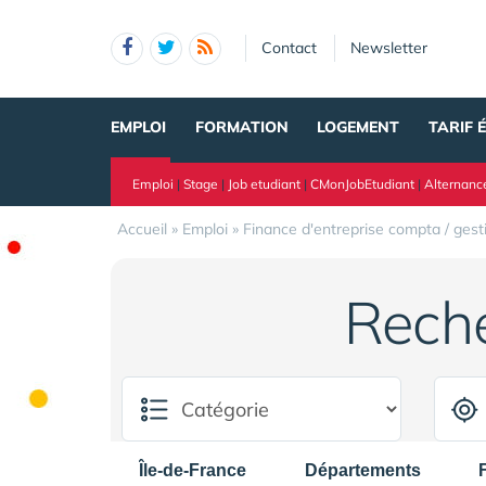
Panneau de gestion des cookies
Contact
Newsletter
EMPLOI
FORMATION
LOGEMENT
TARIF 
Emploi
|
Stage
|
Job etudiant
|
CMonJobEtudiant
|
Alternanc
Accueil
»
Emploi
»
Finance d'entreprise compta / gest
Rech
Île-de-France
Départements