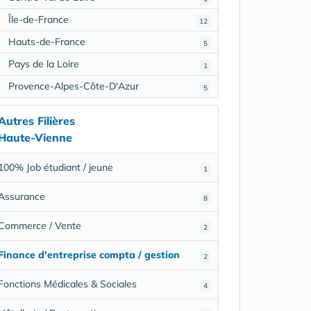
Île-de-France
12
Hauts-de-France
5
Pays de la Loire
1
Provence-Alpes-Côte-D'Azur
5
Autres Filières
Haute-Vienne
100% Job étudiant / jeune
1
Assurance
8
Commerce / Vente
2
Finance d'entreprise compta / gestion
2
Fonctions Médicales & Sociales
4