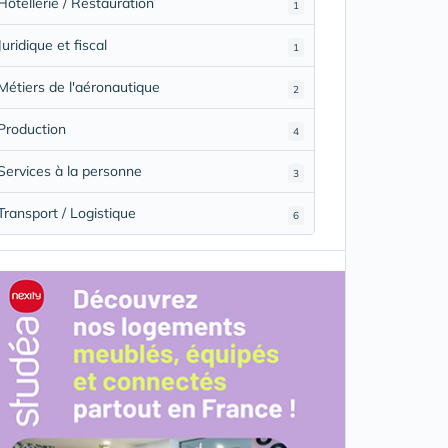
Hôtellerie / Restauration
1
Juridique et fiscal
1
Métiers de l'aéronautique
2
Production
4
Services à la personne
3
Transport / Logistique
6