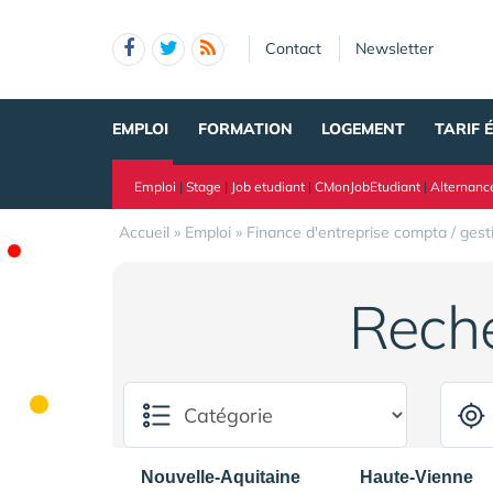
Panneau de gestion des cookies
Contact
Newsletter
EMPLOI
FORMATION
LOGEMENT
TARIF 
Emploi
|
Stage
|
Job etudiant
|
CMonJobEtudiant
|
Alternanc
Accueil
»
Emploi
»
Finance d'entreprise compta / gest
Rech
Nouvelle-Aquitaine
Haute-Vienne