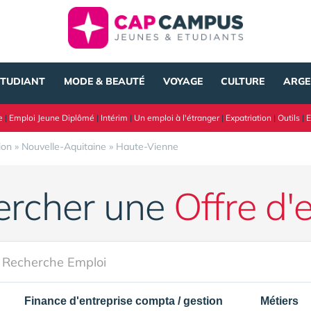
ÉTUDIANT
MODE & BEAUTÉ
VOYAGE
CULTURE
ARGE
e
|
Emploi Jeune Diplômé
|
Intérim
|
Un emploi à l'étranger
|
Expatriation
|
Outils
|
E
ion
»
Nouvelle-Aquitaine
»
Haute-Vienne
ercher une
Offre d'
Finance d'entreprise compta / gestion
Métiers