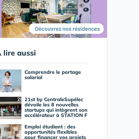
 lire aussi
Comprendre le portage
salarial
21st by CentraleSupélec
dévoile les 8 nouvelles
startups qui intègrent son
accélérateur à STATION F
Emploi étudiant : des
opportunités flexibles
pour financer vos projets