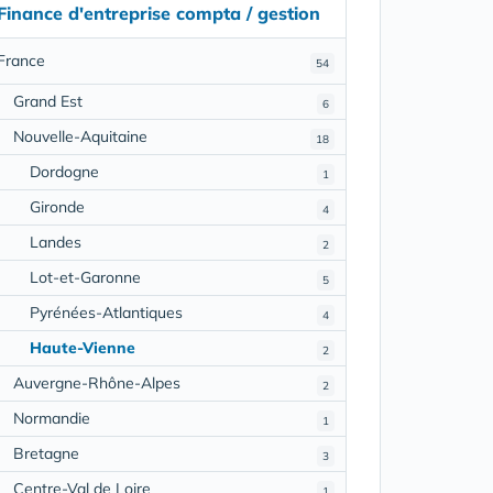
Finance d'entreprise compta / gestion
France
54
Grand Est
6
Nouvelle-Aquitaine
18
Dordogne
1
Gironde
4
Landes
2
Lot-et-Garonne
5
Pyrénées-Atlantiques
4
Haute-Vienne
2
Auvergne-Rhône-Alpes
2
Normandie
1
Bretagne
3
Centre-Val de Loire
1