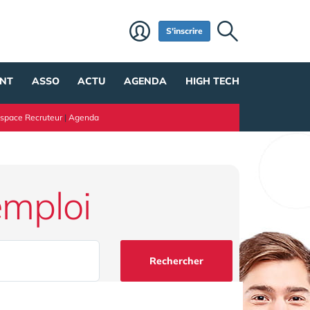
S'inscrire
NT
ASSO
ACTU
AGENDA
HIGH TECH
space Recruteur
|
Agenda
emploi
Rechercher