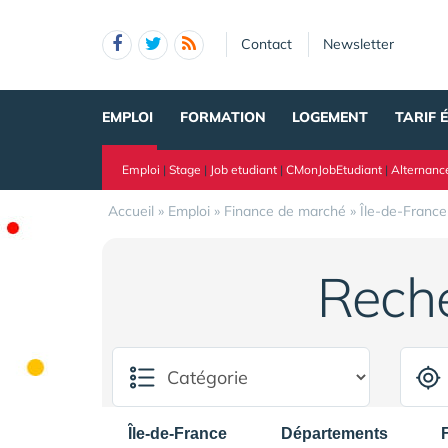
Panneau de gestion des cookies
Contact
Newsletter
EMPLOI
FORMATION
LOGEMENT
TARIF 
Emploi
|
Stage
|
Job etudiant
|
CMonJobEtudiant
|
Alternanc
Accueil
»
Emploi
»
Finance de marché
»
Île-de-France
Rech
Île-de-France
Départements