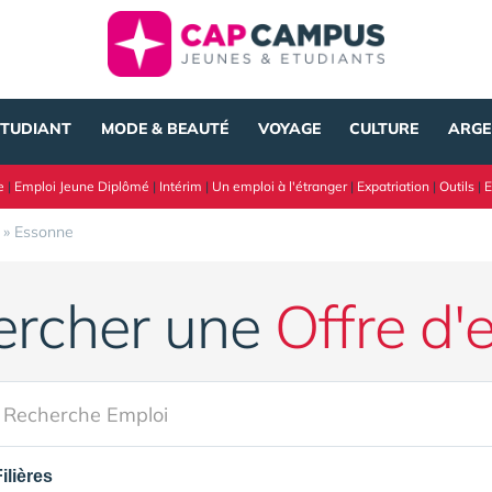
ÉTUDIANT
MODE & BEAUTÉ
VOYAGE
CULTURE
ARGE
e
|
Emploi Jeune Diplômé
|
Intérim
|
Un emploi à l'étranger
|
Expatriation
|
Outils
|
E
»
Essonne
ercher une
Offre d'
Filières