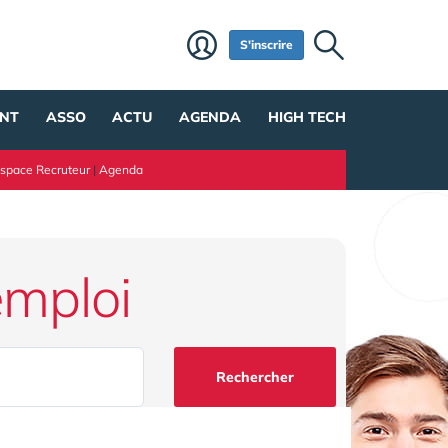
S'inscrire
NT
ASSO
ACTU
AGENDA
HIGH TECH
space Recruteur
|
Agenda
emploi
Rechercher