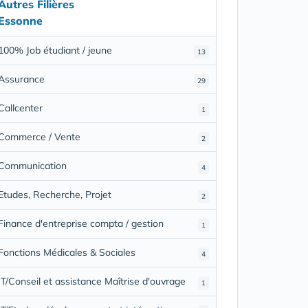
Autres Filières
Essonne
100% Job étudiant / jeune
13
Assurance
29
Callcenter
1
Commerce / Vente
2
Communication
4
Etudes, Recherche, Projet
2
Finance d'entreprise compta / gestion
1
Fonctions Médicales & Sociales
4
IT/Conseil et assistance Maîtrise d'ouvrage
1