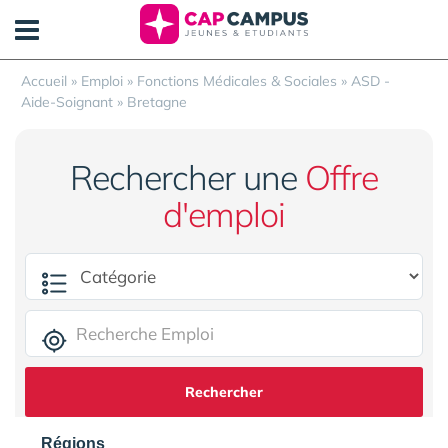
Panneau de gestion des cookies
Accueil
»
Emploi
»
Fonctions Médicales & Sociales
»
ASD -
Aide-Soignant
»
Bretagne
Rechercher une
Offre
d'emploi
Rechercher
Régions