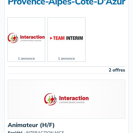
Provence-Alpes-Côte-D'Azur
1 annonce
1 annonce
2 offres
Animateur (H/F)
Société
:
INTERACTION NICE