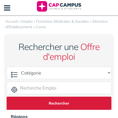
Panneau de gestion des cookies
Accueil
»
Emploi
»
Fonctions Médicales & Sociales
»
Directeur
d'Etablissement
»
Corse
Rechercher une
Offre
d'emploi
Rechercher
Régions