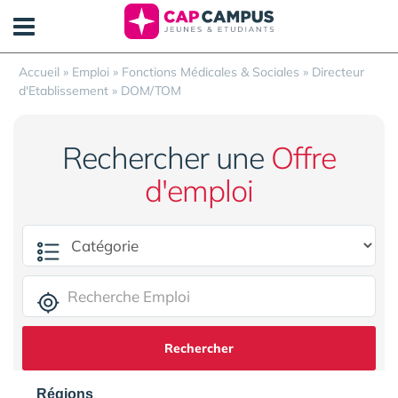
Panneau de gestion des cookies
Accueil
»
Emploi
»
Fonctions Médicales & Sociales
»
Directeur
d'Etablissement
»
DOM/TOM
Rechercher une
Offre
d'emploi
Rechercher
Régions