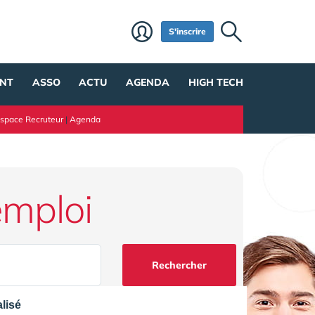
S'inscrire
NT
ASSO
ACTU
AGENDA
HIGH TECH
space Recruteur
|
Agenda
emploi
Rechercher
lisé