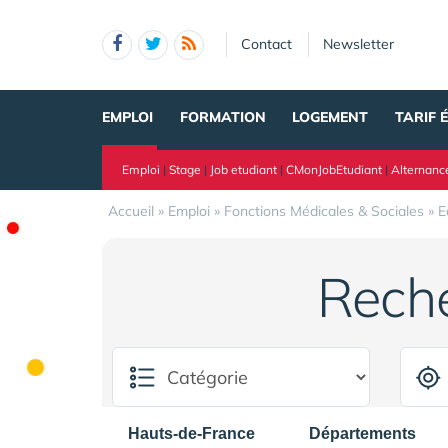
Panneau de gestion des cookies
Contact
Newsletter
EMPLOI
FORMATION
LOGEMENT
TARIF 
Emploi
|
Stage
|
Job etudiant
|
CMonJobEtudiant
|
Alternanc
Accueil
»
Emploi
»
Fonctions Médicales & Sociales
»
E
Rech
Hauts-de-France
Départements