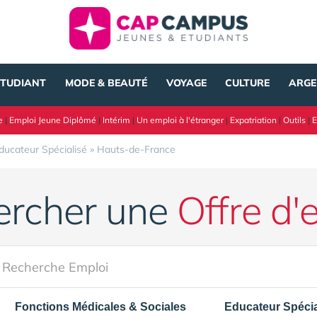
ÉTUDIANT
MODE & BEAUTÉ
VOYAGE
CULTURE
ARGE
e
|
Emploi Jeune Diplômé
|
Intérim
|
Un emploi à l'étranger
|
Expatriation
|
Outils
|
E
ducateur Spécialisé
»
Hauts-de-France
ercher une
Offre d'
Fonctions Médicales & Sociales
Educateur Spécia