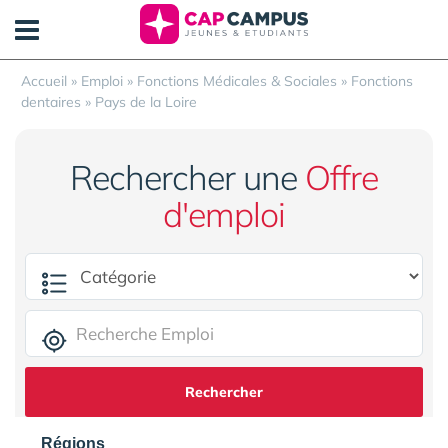
Panneau de gestion des cookies
Accueil
»
Emploi
»
Fonctions Médicales & Sociales
»
Fonctions
dentaires
»
Pays de la Loire
Rechercher une
Offre
d'emploi
Rechercher
Régions