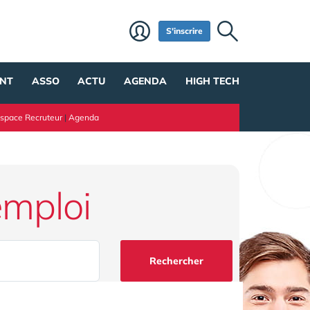
S'inscrire
NT
ASSO
ACTU
AGENDA
HIGH TECH
space Recruteur
|
Agenda
emploi
Rechercher