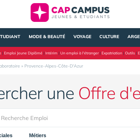
ÉTUDIANT
MODE & BEAUTÉ
VOYAGE
CULTURE
ARGE
e
|
Emploi Jeune Diplômé
|
Intérim
|
Un emploi à l'étranger
|
Expatriation
|
Outils
|
E
aboratoire
»
Provence-Alpes-Côte-D'Azur
ercher une
Offre d'
iales
Métiers