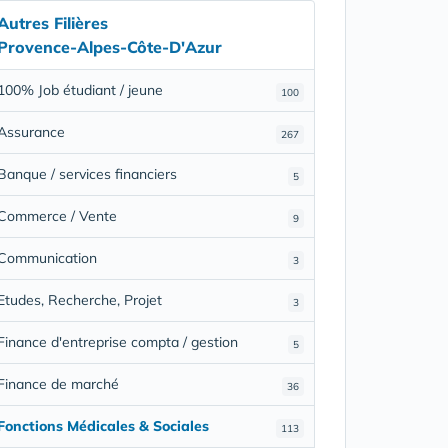
Autres Filières
Provence-Alpes-Côte-D'Azur
100% Job étudiant / jeune
100
Assurance
267
Banque / services financiers
5
Commerce / Vente
9
Communication
3
Etudes, Recherche, Projet
3
Finance d'entreprise compta / gestion
5
Finance de marché
36
Fonctions Médicales & Sociales
113