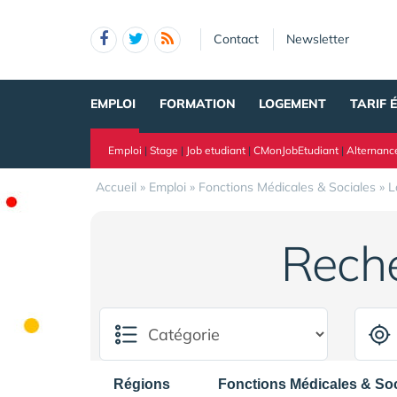
Panneau de gestion des cookies
Contact
Newsletter
EMPLOI
FORMATION
LOGEMENT
TARIF 
Emploi
|
Stage
|
Job etudiant
|
CMonJobEtudiant
|
Alternanc
Accueil
»
Emploi
»
Fonctions Médicales & Sociales
»
L
Rech
Régions
Fonctions Médicales & Soc