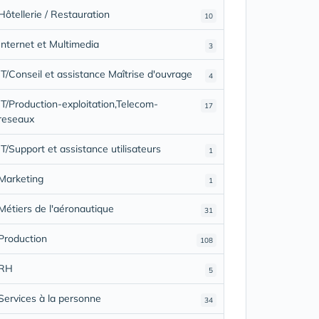
Hôtellerie / Restauration
10
Internet et Multimedia
3
IT/Conseil et assistance Maîtrise d'ouvrage
4
IT/Production-exploitation,Telecom-
17
reseaux
IT/Support et assistance utilisateurs
1
Marketing
1
Métiers de l'aéronautique
31
Production
108
RH
5
Services à la personne
34