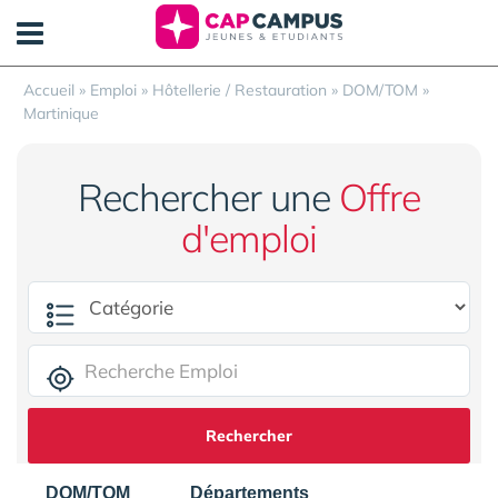
Panneau de gestion des cookies
Accueil
»
Emploi
»
Hôtellerie / Restauration
»
DOM/TOM
»
Martinique
Rechercher une
Offre
d'emploi
Rechercher
DOM/TOM
Départements