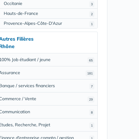
Occitanie
3
Hauts-de-France
2
Provence-Alpes-Côte-D'Azur
1
Autres Filières
Rhône
100% Job étudiant / jeune
65
Assurance
181
Banque / services financiers
7
Commerce / Vente
29
Communication
8
Etudes, Recherche, Projet
1
Finance d'entreprise compta / gestion
1