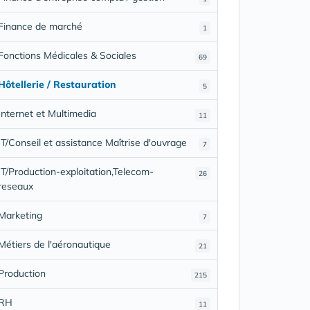
Finance de marché
1
Fonctions Médicales & Sociales
69
Hôtellerie / Restauration
5
Internet et Multimedia
11
IT/Conseil et assistance Maîtrise d'ouvrage
7
IT/Production-exploitation,Telecom-
26
reseaux
Marketing
7
Métiers de l'aéronautique
21
Production
215
RH
11