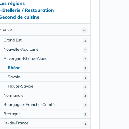
Les régions
Hôtellerie / Restauration
Second de cuisine
France
26
Grand Est
3
Nouvelle-Aquitaine
2
Auvergne-Rhône-Alpes
7
Rhône
3
Savoie
1
Haute-Savoie
3
Normandie
4
Bourgogne-Franche-Comté
1
Bretagne
2
Île-de-France
1