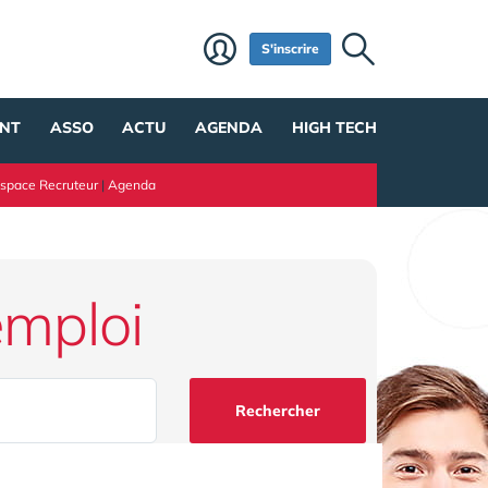
S'inscrire
NT
ASSO
ACTU
AGENDA
HIGH TECH
space Recruteur
|
Agenda
emploi
Rechercher