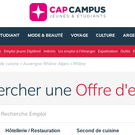
ÉTUDIANT
MODE & BEAUTÉ
VOYAGE
CULTURE
ARGE
e
|
Emploi Jeune Diplômé
|
Intérim
|
Un emploi à l'étranger
|
Expatriation
|
Outils
|
E
de cuisine
»
Auvergne-Rhône-Alpes
»
Rhône
ercher une
Offre d'
Hôtellerie / Restauration
Second de cuisine