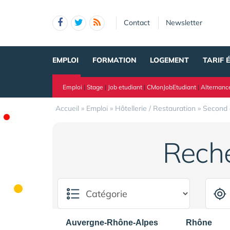
Panneau de gestion des cookies
Contact
Newsletter
EMPLOI
FORMATION
LOGEMENT
TARIF 
Emploi
|
Stage
|
Job etudiant
|
CMonJobEtudiant
|
Alternanc
Accueil
»
Emploi
»
Hôtellerie / Restauration
»
Second 
Rech
Auvergne-Rhône-Alpes
Rhône