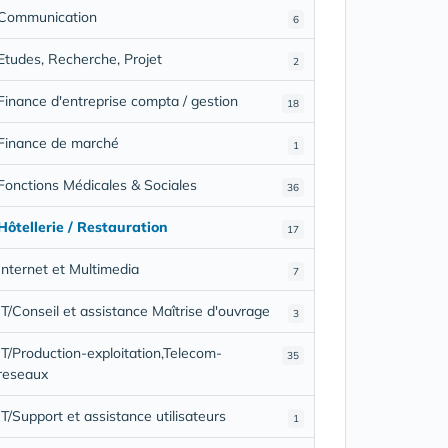
Communication
6
Etudes, Recherche, Projet
2
Finance d'entreprise compta / gestion
18
Finance de marché
1
Fonctions Médicales & Sociales
36
Hôtellerie / Restauration
17
Internet et Multimedia
7
IT/Conseil et assistance Maîtrise d'ouvrage
3
IT/Production-exploitation,Telecom-
35
reseaux
IT/Support et assistance utilisateurs
1