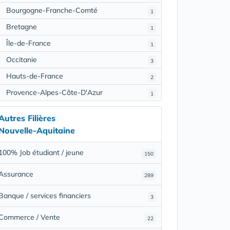
Bourgogne-Franche-Comté
1
Bretagne
1
Île-de-France
1
Occitanie
3
Hauts-de-France
2
Provence-Alpes-Côte-D'Azur
1
Autres Filières
Nouvelle-Aquitaine
100% Job étudiant / jeune
150
Assurance
289
Banque / services financiers
3
Commerce / Vente
22