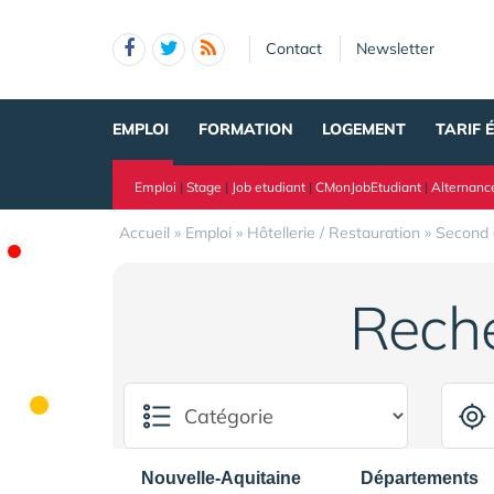
Panneau de gestion des cookies
Contact
Newsletter
EMPLOI
FORMATION
LOGEMENT
TARIF 
Emploi
|
Stage
|
Job etudiant
|
CMonJobEtudiant
|
Alternanc
Accueil
»
Emploi
»
Hôtellerie / Restauration
»
Second 
Rech
Nouvelle-Aquitaine
Départements