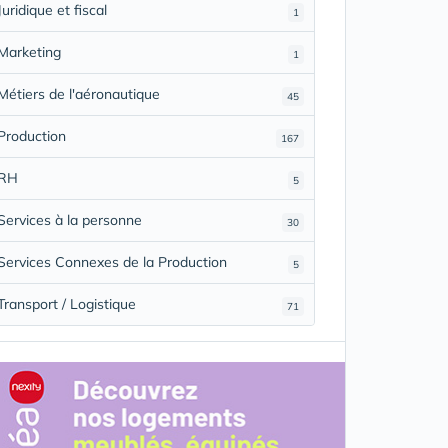
Juridique et fiscal
1
Marketing
1
Métiers de l'aéronautique
45
Production
167
RH
5
Services à la personne
30
Services Connexes de la Production
5
Transport / Logistique
71