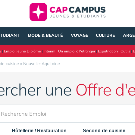
ÉTUDIANT
MODE & BEAUTÉ
VOYAGE
CULTURE
ARGE
e
|
Emploi Jeune Diplômé
|
Intérim
|
Un emploi à l'étranger
|
Expatriation
|
Outils
|
E
de cuisine
»
Nouvelle-Aquitaine
ercher une
Offre d'
Hôtellerie / Restauration
Second de cuisine