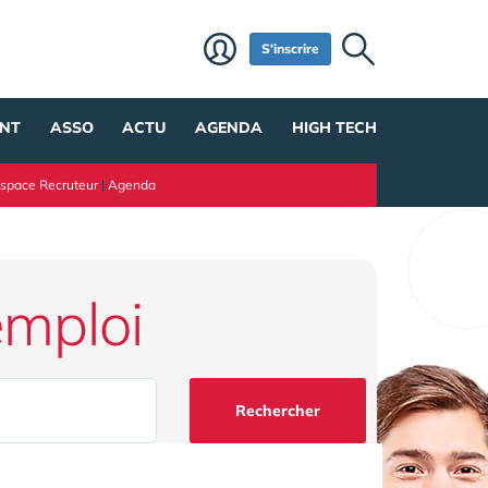
S'inscrire
NT
ASSO
ACTU
AGENDA
HIGH TECH
space Recruteur
|
Agenda
emploi
Rechercher