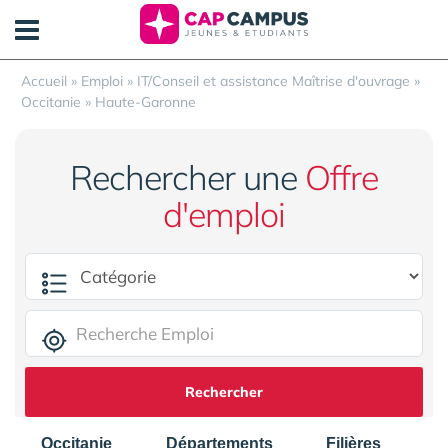
Panneau de gestion des cookies
Accueil
»
Emploi
»
IT/Conseil et assistance Maîtrise d'ouvrage
»
Occitanie
»
Haute-Garonne
Rechercher une
Offre
d'emploi
Rechercher
Occitanie
Départements
Filières