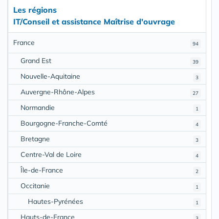
Les régions
IT/Conseil et assistance Maîtrise d'ouvrage
France
94
Grand Est
39
Nouvelle-Aquitaine
3
Auvergne-Rhône-Alpes
27
Normandie
1
Bourgogne-Franche-Comté
4
Bretagne
3
Centre-Val de Loire
4
Île-de-France
2
Occitanie
1
Hautes-Pyrénées
1
Hauts-de-France
3