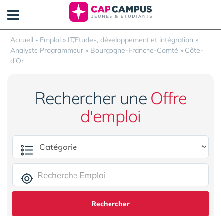
Panneau de gestion des cookies
Accueil
»
Emploi
»
IT/Etudes, développement et intégration
»
Analyste Programmeur
»
Bourgogne-Franche-Comté
»
Côte-
d'Or
Rechercher une
Offre
d'emploi
Rechercher