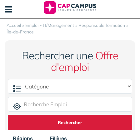
Panneau de gestion des cookies
Accueil
»
Emploi
»
IT/Management
»
Responsable formation
»
Île-de-France
Rechercher une
Offre
d'emploi
Rechercher
Régions
Filières