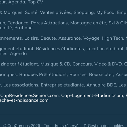
eur
Agenda
Top CV
& Marques
Santé
Ventes privées
Shopping
My Food
Empl
Fun
Tendance
Parcs Attractions
Montagne en été
Ski & Gli
ualité
Pratique
onnements
Loisirs
Beauté
Assurance
Voyage
High Tech
gement étudiant
Résidences étudiantes
Location étudiant
iles
Agenda
ine tarif étudiant
Musique & CD
Concours
Vidéo & DVD
C
banques
Banques Prêt étudiant
Bourses
Boursicoter
Assu
r
Les associations
Entreprise étudiante
Annuaire BDE
Les
CapResidencesSeniors.com
Cap-Logement-Etudiant.com
eche-et-naissance.com
© CapCampus 2026 - Tous droits réservés. //
Gestion des cookies