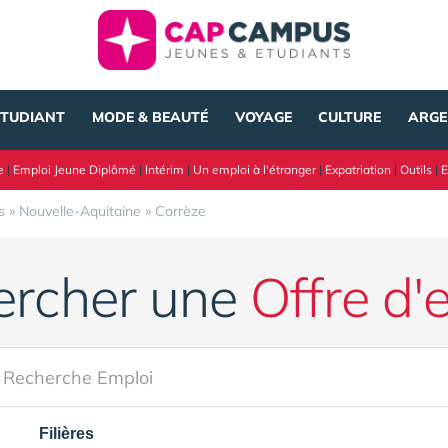
ÉTUDIANT
MODE & BEAUTÉ
VOYAGE
CULTURE
ARGE
e
|
Emploi Jeune Diplômé
|
Intérim
|
Un emploi à l'étranger
|
Expatriation
|
Outils
|
E
s
»
Nouvelle-Aquitaine
»
Corrèze
ercher une
Offre d'
Filières