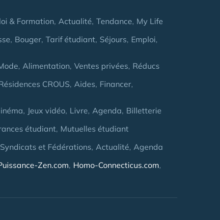
oi & Formation
Actualité
Tendance
My Life
sse
Bouger
Tarif étudiant
Séjours
Emploi
Mode
Alimentation
Ventes privées
Réducs
Résidences CROUS
Aides
Financer
inéma
Jeux vidéo
Livre
Agenda
Billetterie
rances étudiant
Mutuelles étudiant
 Syndicats et Fédérations
Actualité
Agenda
Puissance-Zen.com
Homo-Connecticus.com