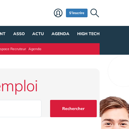
S'inscrire
NT
ASSO
ACTU
AGENDA
HIGH TECH
space Recruteur
|
Agenda
emploi
Rechercher