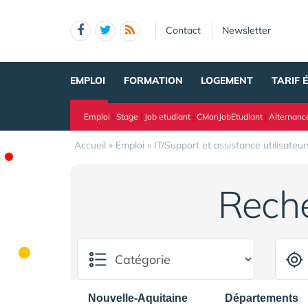
Panneau de gestion des cookies
Contact
Newsletter
EMPLOI
FORMATION
LOGEMENT
TARIF 
Emploi
|
Stage
|
Job etudiant
|
CMonJobEtudiant
|
Alternanc
Accueil
»
Emploi
»
IT/Support et assistance utilisateur
Rech
Nouvelle-Aquitaine
Départements