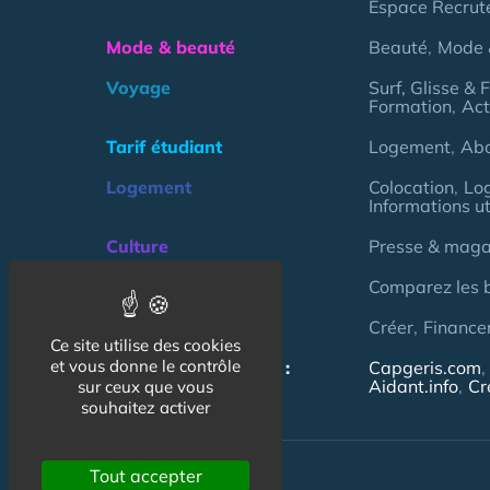
Espace Recrut
Mode & beauté
Beauté
Mode 
Voyage
Surf, Glisse & 
Formation
Act
Tarif étudiant
Logement
Ab
Logement
Colocation
Lo
Informations ut
Culture
Presse & magaz
Argent
Comparez les 
Association
Créer
Finance
Ce site utilise des cookies
et vous donne le contrôle
NOS AUTRES SITES :
Capgeris.com
Aidant.info
Cr
sur ceux que vous
souhaitez activer
Tout accepter