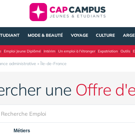
ÉTUDIANT
MODE & BEAUTÉ
VOYAGE
CULTURE
ARGE
e
|
Emploi Jeune Diplômé
|
Intérim
|
Un emploi à l'étranger
|
Expatriation
|
Outils
|
E
ance administrative
»
Île-de-France
ercher une
Offre d'
Métiers