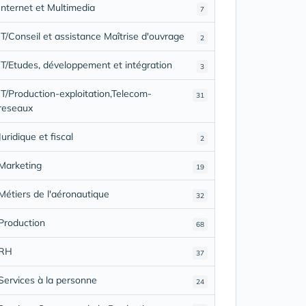
Internet et Multimedia
7
IT/Conseil et assistance Maîtrise d'ouvrage
2
IT/Etudes, développement et intégration
3
IT/Production-exploitation,Telecom-
31
reseaux
Juridique et fiscal
2
Marketing
19
Métiers de l'aéronautique
32
Production
68
RH
37
Services à la personne
24