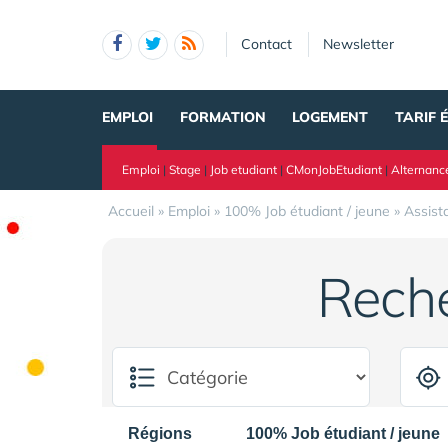
Panneau de gestion des cookies
Contact
Newsletter
EMPLOI
FORMATION
LOGEMENT
TARIF 
Emploi
|
Stage
|
Job etudiant
|
CMonJobEtudiant
|
Alternanc
Accueil
»
Emploi
»
100% Job étudiant / jeune
»
Assist
Rech
Régions
100% Job étudiant / jeune