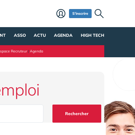
S'inscrire
NT
ASSO
ACTU
AGENDA
HIGH TECH
space Recruteur
|
Agenda
emploi
Rechercher