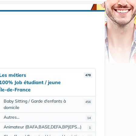
Les métiers
478
100% Job étudiant / jeune
Île-de-France
Baby Sitting / Garde d'enfants à
456
domicile
Autres...
14
Animateur (BAFA,BASE,DEFA,BPJEPS…)
1