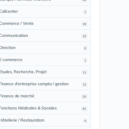
Callcenter
1
Commerce / Vente
19
Communication
32
Direction
6
E-commerce
1
Etudes, Recherche, Projet
11
Finance d'entreprise compta / gestion
12
Finance de marché
20
Fonctions Médicales & Sociales
81
Hôtellerie / Restauration
5