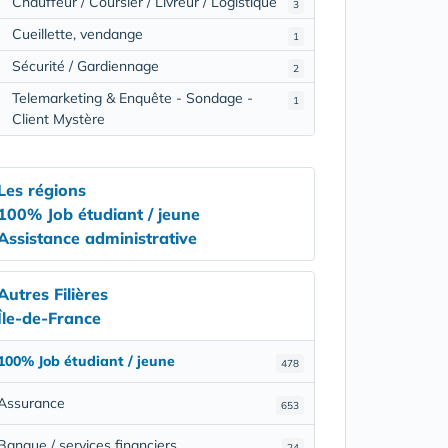
Chauffeur / Coursier / Livreur / Logistique
3
Cueillette, vendange
1
Sécurité / Gardiennage
2
Telemarketing & Enquête - Sondage -
1
Client Mystère
Les régions
100% Job étudiant / jeune
Assistance administrative
Autres Filières
Île-de-France
100% Job étudiant / jeune
478
Assurance
653
Banque / services financiers
24