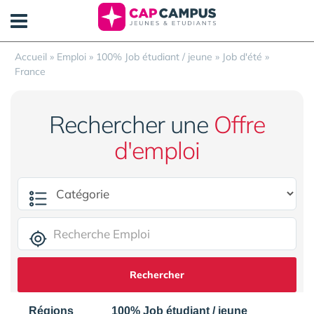
Panneau de gestion des cookies
Accueil
»
Emploi
»
100% Job étudiant / jeune
»
Job d'été
»
France
Rechercher une
Offre
d'emploi
Rechercher
Régions
100% Job étudiant / jeune