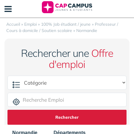
Panneau de gestion des cookies
Accueil
»
Emploi
»
100% Job étudiant / jeune
»
Professeur /
Cours à domicile / Soutien scolaire
»
Normandie
Rechercher une
Offre
d'emploi
Rechercher
Normandie
Départements