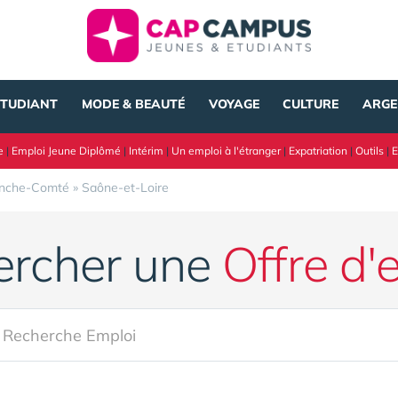
ÉTUDIANT
MODE & BEAUTÉ
VOYAGE
CULTURE
ARGE
e
|
Emploi Jeune Diplômé
|
Intérim
|
Un emploi à l'étranger
|
Expatriation
|
Outils
|
E
anche-Comté
»
Saône-et-Loire
ercher une
Offre d'