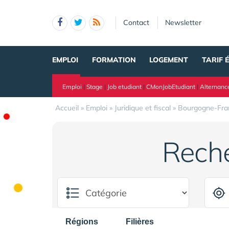
Panneau de gestion des cookies
Contact
Newsletter
EMPLOI
FORMATION
LOGEMENT
TARIF 
Emploi
|
Stage
|
Job etudiant
|
CMonJobEtudiant
|
Alternanc
Accueil
»
Emploi
»
Juridique et fiscal
»
Bourgogne-Fr
Rech
Régions
Filières