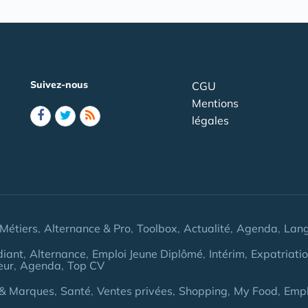
Suivez-nous
CGU
Mentions
légales
Métiers
Alternance & Pro
Toolbox
Actualité
Agenda
Lan
diant
Alternance
Emploi Jeune Diplômé
Intérim
Expatriati
eur
Agenda
Top CV
& Marques
Santé
Ventes privées
Shopping
My Food
Empl