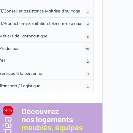
IT/Conseil et assistance Maîtrise d'ouvrage
1
IT/Production-exploitation,Telecom-reseaux
4
Métiers de l'aéronautique
6
Production
20
RH
2
Services à la personne
3
Transport / Logistique
1