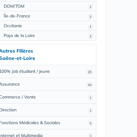
DOM/TOM
1
Île-de-France
2
Occitanie
1
Pays de la Loire
2
Autres Filières
Saône-et-Loire
100% Job étudiant / jeune
25
Assurance
34
Commerce / Vente
1
Direction
1
Fonctions Médicales & Sociales
5
Internet et Multimedia
2