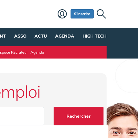
S'inscrire
NT
ASSO
ACTU
AGENDA
HIGH TECH
space Recruteur
|
Agenda
emploi
Rechercher