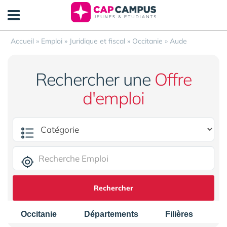
Panneau de gestion des cookies
Accueil
»
Emploi
»
Juridique et fiscal
»
Occitanie
»
Aude
Rechercher une
Offre
d'emploi
Rechercher
Occitanie
Départements
Filières