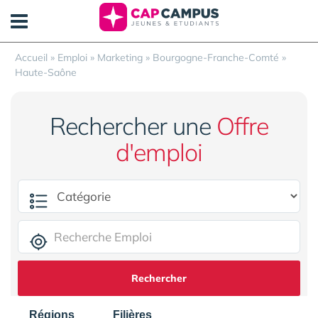
Panneau de gestion des cookies
Accueil
»
Emploi
»
Marketing
»
Bourgogne-Franche-Comté
»
Haute-Saône
Rechercher une
Offre
d'emploi
Rechercher
Régions
Filières