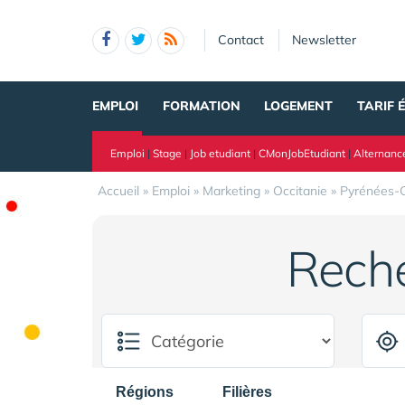
Panneau de gestion des cookies
Contact
Newsletter
EMPLOI
FORMATION
LOGEMENT
TARIF 
Emploi
|
Stage
|
Job etudiant
|
CMonJobEtudiant
|
Alternanc
Accueil
»
Emploi
»
Marketing
»
Occitanie
»
Pyrénées-O
Rech
Régions
Filières