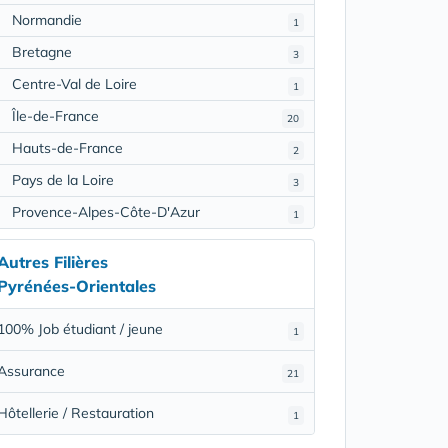
Normandie
1
Bretagne
3
Centre-Val de Loire
1
Île-de-France
20
Hauts-de-France
2
Pays de la Loire
3
Provence-Alpes-Côte-D'Azur
1
Autres Filières
Pyrénées-Orientales
100% Job étudiant / jeune
1
Assurance
21
Hôtellerie / Restauration
1