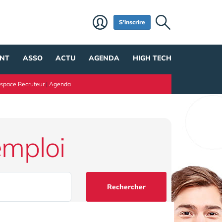
S'inscrire
NT
ASSO
ACTU
AGENDA
HIGH TECH
space Recruteur
|
Agenda
emploi
Rechercher