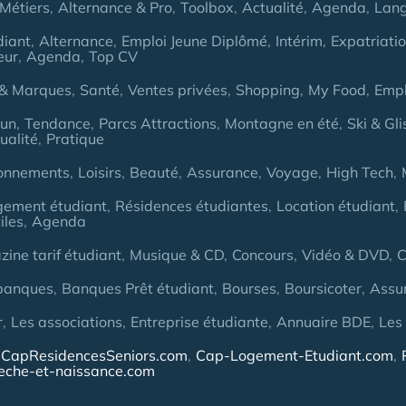
Métiers
Alternance & Pro
Toolbox
Actualité
Agenda
Lan
diant
Alternance
Emploi Jeune Diplômé
Intérim
Expatriati
eur
Agenda
Top CV
& Marques
Santé
Ventes privées
Shopping
My Food
Empl
Fun
Tendance
Parcs Attractions
Montagne en été
Ski & Gli
ualité
Pratique
onnements
Loisirs
Beauté
Assurance
Voyage
High Tech
gement étudiant
Résidences étudiantes
Location étudiant
iles
Agenda
ine tarif étudiant
Musique & CD
Concours
Vidéo & DVD
C
banques
Banques Prêt étudiant
Bourses
Boursicoter
Assu
r
Les associations
Entreprise étudiante
Annuaire BDE
Les
CapResidencesSeniors.com
Cap-Logement-Etudiant.com
eche-et-naissance.com