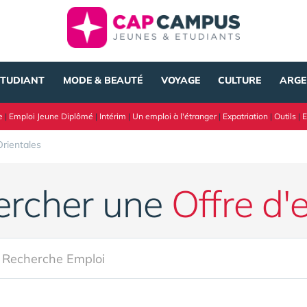
ÉTUDIANT
MODE & BEAUTÉ
VOYAGE
CULTURE
ARGE
e
|
Emploi Jeune Diplômé
|
Intérim
|
Un emploi à l'étranger
|
Expatriation
|
Outils
|
E
rientales
ercher une
Offre d'