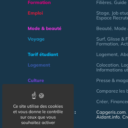
Formation
Filières
Guide 
Emploi
Stage
Job etu
Espace Recrut
Mode & beauté
Beauté
Mode 
Voyage
Surf, Glisse & 
Formation
Act
Tarif étudiant
Logement
Ab
Logement
Colocation
Lo
Informations ut
Culture
Presse & magaz
Argent
Comparez les 
Association
Créer
Finance
Ce site utilise des cookies
et vous donne le contrôle
NOS AUTRES SITES :
Capgeris.com
Aidant.info
Cr
sur ceux que vous
souhaitez activer