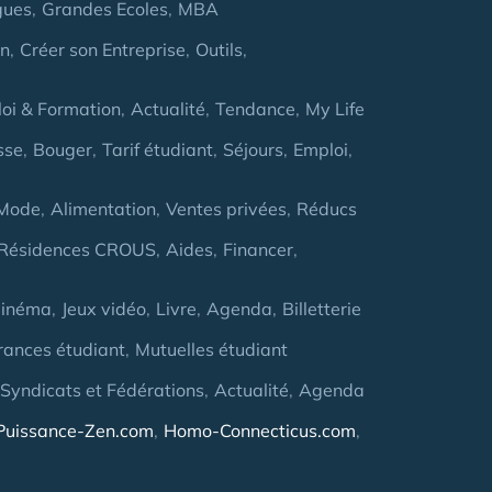
gues
Grandes Ecoles
MBA
on
Créer son Entreprise
Outils
oi & Formation
Actualité
Tendance
My Life
sse
Bouger
Tarif étudiant
Séjours
Emploi
Mode
Alimentation
Ventes privées
Réducs
Résidences CROUS
Aides
Financer
inéma
Jeux vidéo
Livre
Agenda
Billetterie
rances étudiant
Mutuelles étudiant
 Syndicats et Fédérations
Actualité
Agenda
Puissance-Zen.com
Homo-Connecticus.com