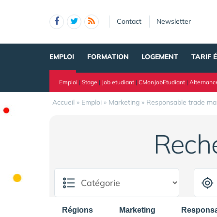
Panneau de gestion des cookies
Contact
Newsletter
EMPLOI
FORMATION
LOGEMENT
TARIF 
Emploi
|
Stage
|
Job etudiant
|
CMonJobEtudiant
|
Alternanc
Accueil
»
Emploi
»
Marketing
»
Responsable trade ma
Rech
Régions
Marketing
Responsa