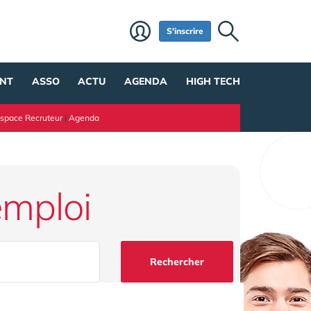
S'inscrire
NT
ASSO
ACTU
AGENDA
HIGH TECH
space Recruteur
|
Agenda
emploi
Rechercher