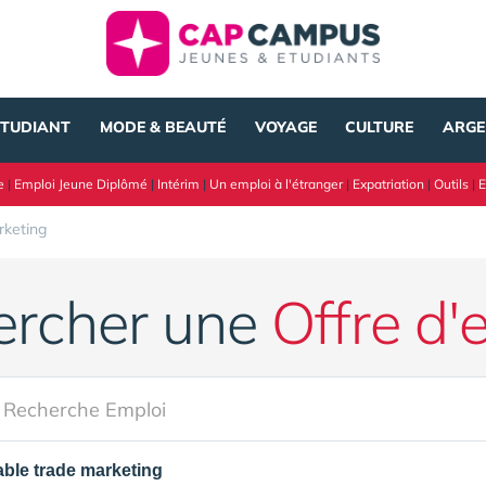
ÉTUDIANT
MODE & BEAUTÉ
VOYAGE
CULTURE
ARGE
e
|
Emploi Jeune Diplômé
|
Intérim
|
Un emploi à l'étranger
|
Expatriation
|
Outils
|
E
rketing
ercher une
Offre d'
ble trade marketing