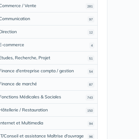
Commerce / Vente
281
Communication
97
Direction
12
E-commerce
4
Etudes, Recherche, Projet
51
Finance d'entreprise compta / gestion
54
Finance de marché
87
Fonctions Médicales & Sociales
743
Hôtellerie / Restauration
150
Internet et Multimedia
94
IT/Conseil et assistance Maîtrise d'ouvrage
96