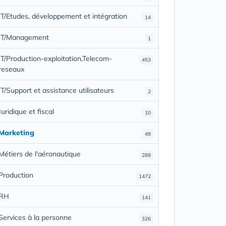
IT/Etudes, développement et intégration
14
IT/Management
1
IT/Production-exploitation,Telecom-
453
reseaux
IT/Support et assistance utilisateurs
2
Juridique et fiscal
10
Marketing
49
Métiers de l'aéronautique
289
Production
1472
RH
141
Services à la personne
326