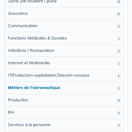
100% Job étudiant / jeune
8
Assurance
6
Communication
2
Fonctions Médicales & Sociales
1
Hôtellerie / Restauration
2
Internet et Multimedia
1
IT/Production-exploitation,Telecom-reseaux
1
Métiers de l'aéronautique
1
Production
9
RH
3
Services à la personne
2