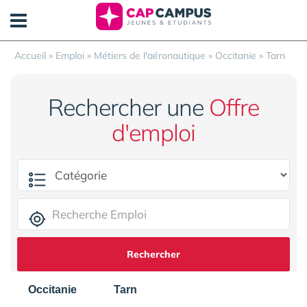
Panneau de gestion des cookies
Accueil
»
Emploi
»
Métiers de l'aéronautique
»
Occitanie
»
Tarn
Rechercher une
Offre
d'emploi
Rechercher
Occitanie
Tarn