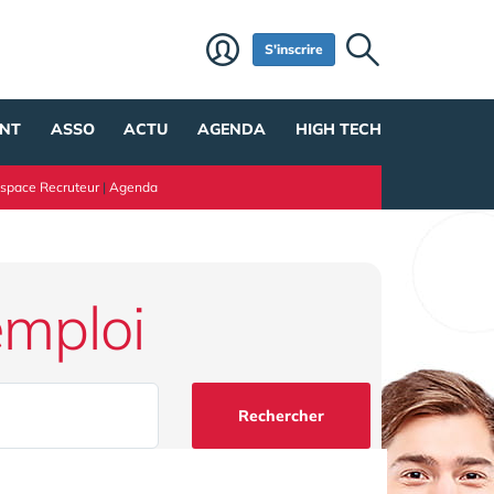
S'inscrire
NT
ASSO
ACTU
AGENDA
HIGH TECH
space Recruteur
|
Agenda
emploi
Rechercher