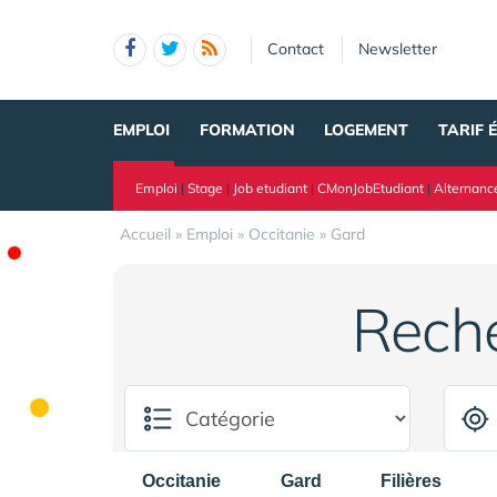
Panneau de gestion des cookies
Contact
Newsletter
EMPLOI
FORMATION
LOGEMENT
TARIF 
Emploi
|
Stage
|
Job etudiant
|
CMonJobEtudiant
|
Alternanc
Accueil
»
Emploi
»
Occitanie
»
Gard
Rech
Occitanie
Gard
Filières