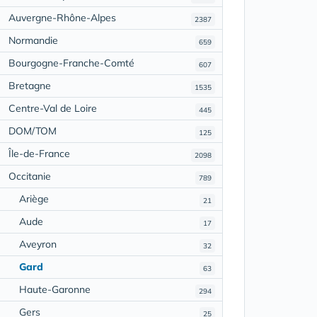
Auvergne-Rhône-Alpes
2387
Normandie
659
Bourgogne-Franche-Comté
607
Bretagne
1535
Centre-Val de Loire
445
DOM/TOM
125
Île-de-France
2098
Occitanie
789
Ariège
21
Aude
17
Aveyron
32
Gard
63
Haute-Garonne
294
Gers
25