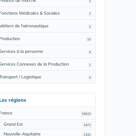
Finance de marché
1
Fonctions Médicales & Sociales
7
Métiers de l'aéronautique
2
Production
10
Services à la personne
4
Services Connexes de la Production
1
Transport / Logistique
4
Les régions
France
15622
Grand Est
1471
Nouvelle-Aquitaine
1341