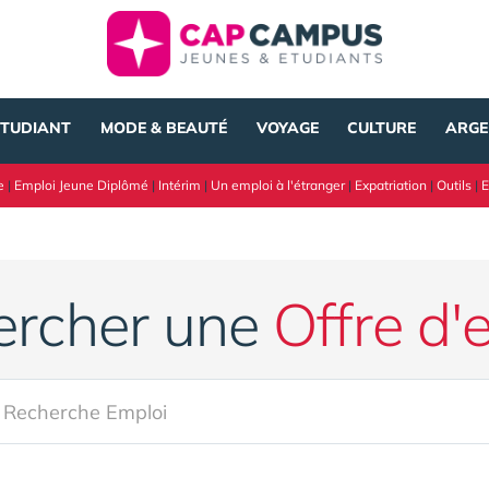
ÉTUDIANT
MODE & BEAUTÉ
VOYAGE
CULTURE
ARGE
e
|
Emploi Jeune Diplômé
|
Intérim
|
Un emploi à l'étranger
|
Expatriation
|
Outils
|
E
ercher une
Offre d'