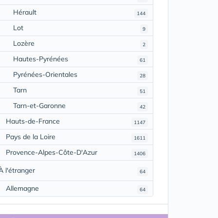
Hérault
144
Lot
9
Lozère
2
Hautes-Pyrénées
61
Pyrénées-Orientales
28
Tarn
51
Tarn-et-Garonne
42
Hauts-de-France
1147
Pays de la Loire
1611
Provence-Alpes-Côte-D'Azur
1406
À l'étranger
64
Allemagne
64