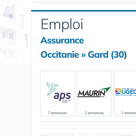
Emploi
Assurance
Occitanie » Gard (30)
7 annonces
2 annonces
2 annon