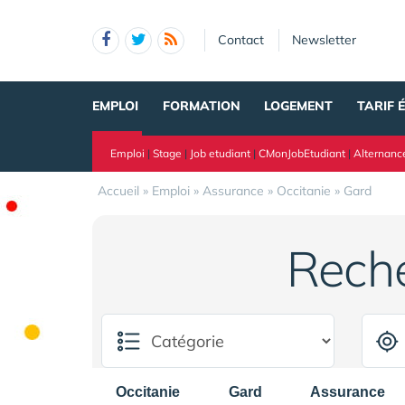
Panneau de gestion des cookies
Contact
Newsletter
EMPLOI
FORMATION
LOGEMENT
TARIF 
Emploi
|
Stage
|
Job etudiant
|
CMonJobEtudiant
|
Alternanc
Accueil
»
Emploi
»
Assurance
»
Occitanie
»
Gard
Rech
Occitanie
Gard
Assurance