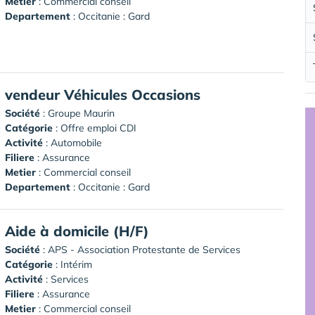
Metier
: Commercial conseil
Departement
: Occitanie : Gard
vendeur Véhicules Occasions
Société
:
Groupe Maurin
Catégorie
: Offre emploi CDI
Activité
: Automobile
Filiere
: Assurance
Metier
: Commercial conseil
Departement
: Occitanie : Gard
Aide à domicile (H/F)
Société
:
APS - Association Protestante de Services
Catégorie
: Intérim
Activité
: Services
Filiere
: Assurance
Metier
: Commercial conseil