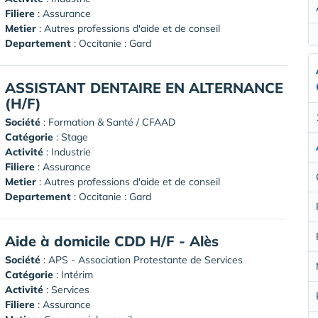
Filiere
: Assurance
Metier
: Autres professions d'aide et de conseil
Departement
: Occitanie : Gard
ASSISTANT DENTAIRE EN ALTERNANCE
(H/F)
Société
:
Formation & Santé / CFAAD
Catégorie
: Stage
Activité
: Industrie
Filiere
: Assurance
Metier
: Autres professions d'aide et de conseil
Departement
: Occitanie : Gard
Aide à domicile CDD H/F - Alès
Société
:
APS - Association Protestante de Services
Catégorie
: Intérim
Activité
: Services
Filiere
: Assurance