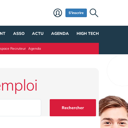
S'inscrire
NT
ASSO
ACTU
AGENDA
HIGH TECH
space Recruteur
|
Agenda
emploi
Rechercher