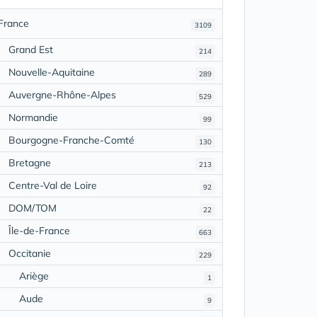
France
3109
Grand Est
214
Nouvelle-Aquitaine
289
Auvergne-Rhône-Alpes
529
Normandie
99
Bourgogne-Franche-Comté
130
Bretagne
213
Centre-Val de Loire
92
DOM/TOM
22
Île-de-France
663
Occitanie
229
Ariège
1
Aude
9