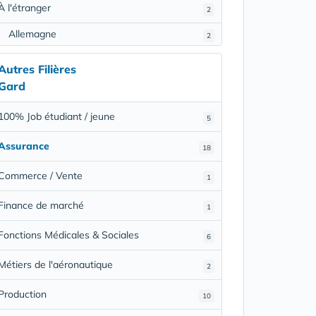
À l'étranger
2
Allemagne
2
Autres Filières
Gard
100% Job étudiant / jeune
5
Assurance
18
Commerce / Vente
1
Finance de marché
1
Fonctions Médicales & Sociales
6
Métiers de l'aéronautique
2
Production
10