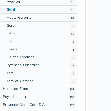
Aveyron
16
Gard
18
Haute-Garonne
64
Gers
2
Hérault
68
Lot
6
Lozère
1
Hautes-Pyrénées
4
Pyrénées-Orientales
21
Tarn
5
Tarn-et-Garonne
14
Hauts-de-France
201
Pays de la Loire
153
Provence-Alpes-Côte-D'Azur
275