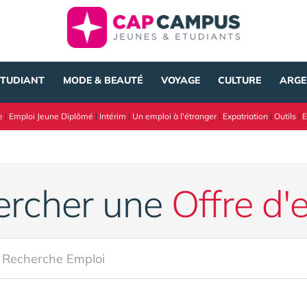
ÉTUDIANT
MODE & BEAUTÉ
VOYAGE
CULTURE
ARGE
e
|
Emploi Jeune Diplômé
|
Intérim
|
Un emploi à l'étranger
|
Expatriation
|
Outils
|
E
ercher une
Offre d'