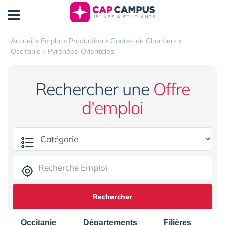
Panneau de gestion des cookies
Accueil
»
Emploi
»
Production
»
Cadres de Chantiers
»
Occitanie
»
Pyrénées-Orientales
Rechercher une
Offre
d'emploi
Rechercher
Occitanie
Départements
Filières