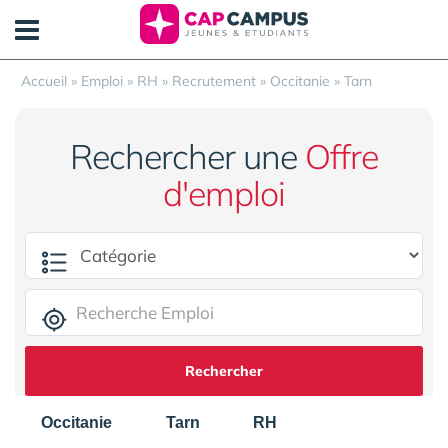
Panneau de gestion des cookies
Accueil
»
Emploi
»
RH
»
Recrutement
»
Occitanie
»
Tarn
Rechercher une
Offre
d'emploi
Rechercher
Occitanie
Tarn
RH