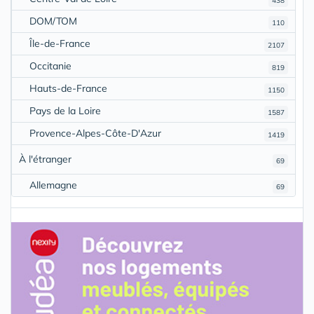
438
DOM/TOM
110
Île-de-France
2107
Occitanie
819
Hauts-de-France
1150
Pays de la Loire
1587
Provence-Alpes-Côte-D'Azur
1419
À l'étranger
69
Allemagne
69