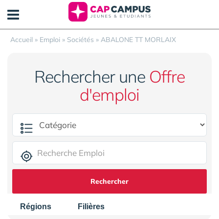
Panneau de gestion des cookies
Accueil
»
Emploi
»
Sociétés
»
ABALONE TT MORLAIX
Rechercher une
Offre
d'emploi
Rechercher
Régions
Filières