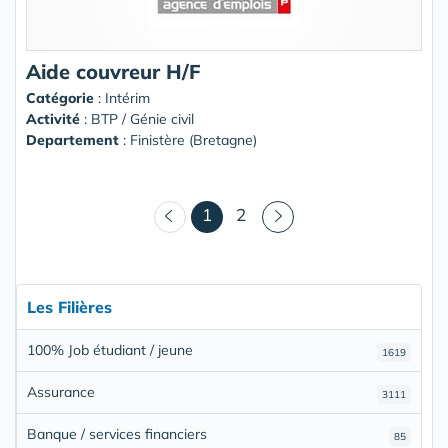
Aide couvreur H/F
Catégorie
: Intérim
Activité
: BTP / Génie civil
Departement
: Finistère (Bretagne)
(courant)
1
2
Les Filières
100% Job étudiant / jeune
1619
Assurance
3111
Banque / services financiers
85