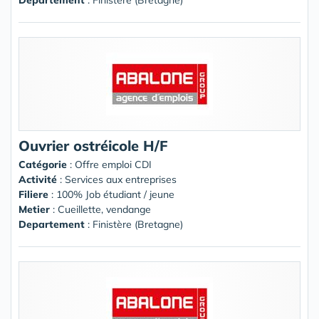
Ouvrier ostréicole H/F
Catégorie
: Offre emploi CDI
Activité
: Services aux entreprises
Filiere
: 100% Job étudiant / jeune
Metier
: Cueillette, vendange
Departement
: Finistère (Bretagne)