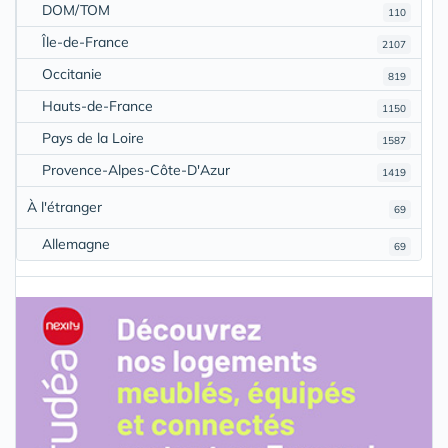
DOM/TOM
110
Île-de-France
2107
Occitanie
819
Hauts-de-France
1150
Pays de la Loire
1587
Provence-Alpes-Côte-D'Azur
1419
À l'étranger
69
Allemagne
69