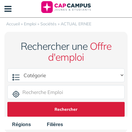
Panneau de gestion des cookies
Accueil
»
Emploi
»
Sociétés
»
ACTUAL ERNEE
Rechercher une
Offre
d'emploi
Rechercher
Régions
Filières