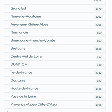
Grand Est
1470
Nouvelle-Aquitaine
1292
Auvergne-Rhône-Alpes
2396
Normandie
669
Bourgogne-Franche-Comté
603
Bretagne
1536
Centre-Val de Loire
457
DOM/TOM
130
Île-de-France
2112
Occitanie
827
Hauts-de-France
1135
Pays de la Loire
1612
Provence-Alpes-Côte-D'Azur
1405