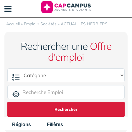
Panneau de gestion des cookies
Accueil
»
Emploi
»
Sociétés
»
ACTUAL LES HERBIERS
Rechercher une
Offre
d'emploi
Rechercher
Régions
Filières