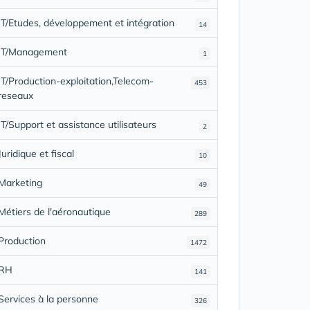
IT/Etudes, développement et intégration
14
IT/Management
1
IT/Production-exploitation,Telecom-
453
reseaux
IT/Support et assistance utilisateurs
2
Juridique et fiscal
10
Marketing
49
Métiers de l'aéronautique
289
Production
1472
RH
141
Services à la personne
326