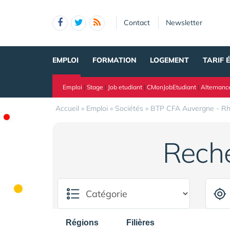
Panneau de gestion des cookies
Contact
Newsletter
EMPLOI
FORMATION
LOGEMENT
TARIF 
Emploi
|
Stage
|
Job etudiant
|
CMonJobEtudiant
|
Alternanc
Accueil
»
Emploi
»
Sociétés
»
BTP CFA Auvergne - R
Rech
Régions
Filières