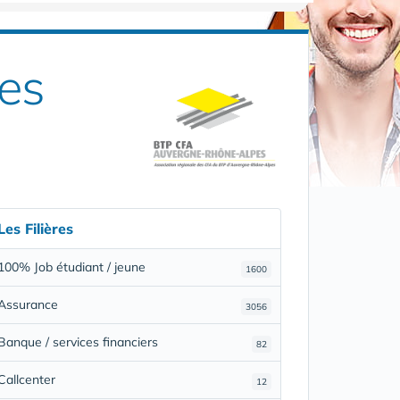
es
Les Filières
100% Job étudiant / jeune
1600
Assurance
3056
Banque / services financiers
82
Callcenter
12