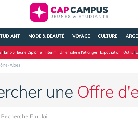
ÉTUDIANT
MODE & BEAUTÉ
VOYAGE
CULTURE
ARGE
e
|
Emploi Jeune Diplômé
|
Intérim
|
Un emploi à l'étranger
|
Expatriation
|
Outils
|
E
hône-Alpes
ercher une
Offre d'