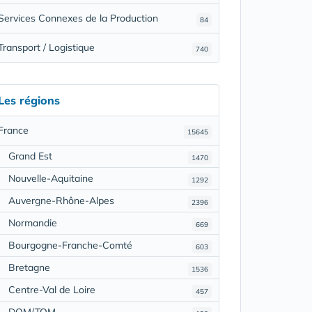
Services Connexes de la Production
84
Transport / Logistique
740
Les régions
France
15645
Grand Est
1470
Nouvelle-Aquitaine
1292
Auvergne-Rhône-Alpes
2396
Normandie
669
Bourgogne-Franche-Comté
603
Bretagne
1536
Centre-Val de Loire
457
DOM/TOM