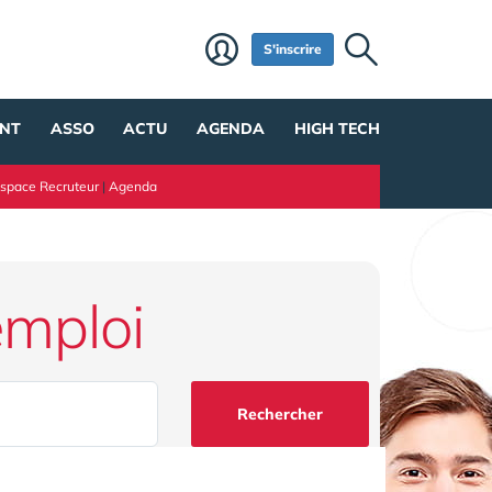
S'inscrire
NT
ASSO
ACTU
AGENDA
HIGH TECH
space Recruteur
|
Agenda
emploi
Rechercher