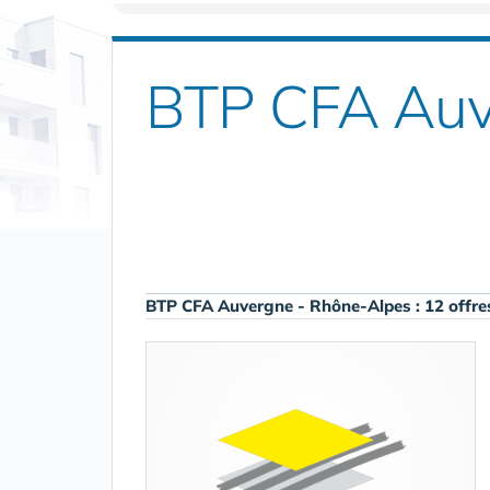
BTP CFA Auv
BTP CFA Auvergne - Rhône-Alpes : 12 offre