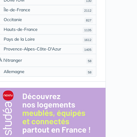
130
Île-de-France
2112
Occitanie
827
Hauts-de-France
1135
Pays de la Loire
1612
Provence-Alpes-Côte-D'Azur
1405
À l'étranger
58
Allemagne
58