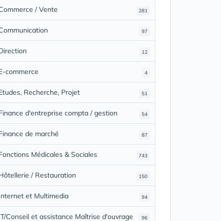
Commerce / Vente
281
Communication
97
Direction
12
E-commerce
4
Etudes, Recherche, Projet
51
Finance d'entreprise compta / gestion
54
Finance de marché
87
Fonctions Médicales & Sociales
743
Hôtellerie / Restauration
150
Internet et Multimedia
94
IT/Conseil et assistance Maîtrise d'ouvrage
96