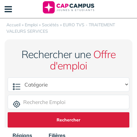
Panneau de gestion des cookies
Accueil
»
Emploi
»
Sociétés
»
EURO TVS - TRAITEMENT
VALEURS SERVICES
Rechercher une
Offre
d'emploi
Rechercher
Régions
Filières