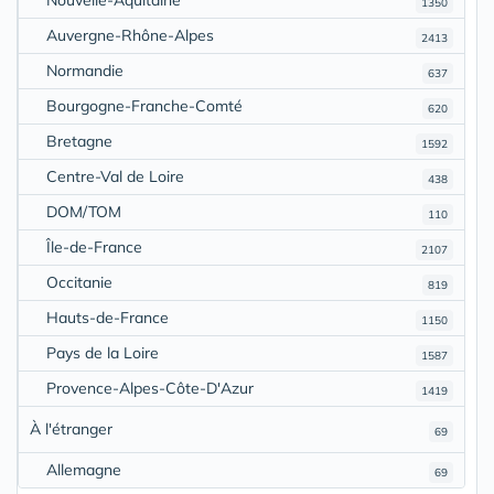
1350
Auvergne-Rhône-Alpes
2413
Normandie
637
Bourgogne-Franche-Comté
620
Bretagne
1592
Centre-Val de Loire
438
DOM/TOM
110
Île-de-France
2107
Occitanie
819
Hauts-de-France
1150
Pays de la Loire
1587
Provence-Alpes-Côte-D'Azur
1419
À l'étranger
69
Allemagne
69