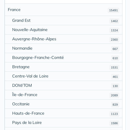
France
15491
Grand Est
1462
Nouvelle-Aquitaine
1324
Auvergne-Rhône-Alpes
2360
Normandie
667
Bourgogne-Franche-Comté
610
Bretagne
1531
Centre-Val de Loire
461
DOM/TOM
130
Île-de-France
2089
Occitanie
829
Hauts-de-France
1123
Pays de la Loire
1586