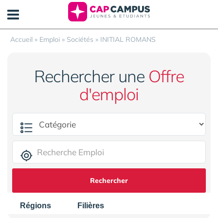
Panneau de gestion des cookies
Accueil
»
Emploi
»
Sociétés
»
INITIAL ROMANS
Rechercher une
Offre
d'emploi
Rechercher
Régions
Filières