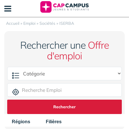
Panneau de gestion des cookies
Accueil
»
Emploi
»
Sociétés
»
ISERBA
Rechercher une
Offre
d'emploi
Rechercher
Régions
Filières