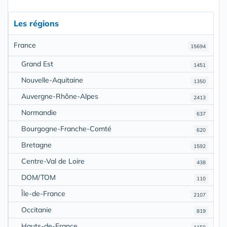
Les régions
France
15694
Grand Est
1451
Nouvelle-Aquitaine
1350
Auvergne-Rhône-Alpes
2413
Normandie
637
Bourgogne-Franche-Comté
620
Bretagne
1592
Centre-Val de Loire
438
DOM/TOM
110
Île-de-France
2107
Occitanie
819
Hauts-de-France